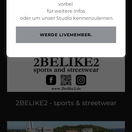
vorbei
für weitere Infos
SV Elversberg 07 - Frauen Fußball
oder um unser Studio kennenzulernen.
WERDE LIVEMEMBER.
2BELIKE2 - sports & streetwear